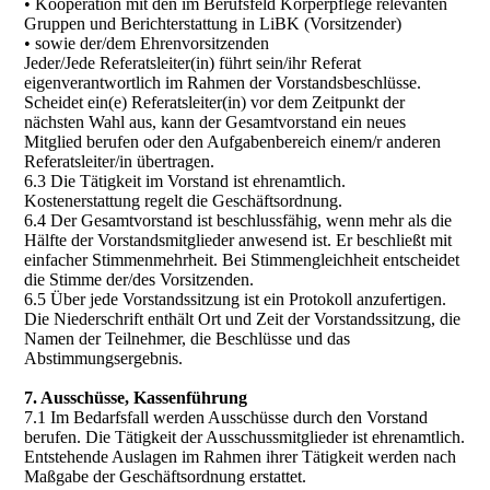
• Kooperation mit den im Berufsfeld Körperpflege relevanten
Gruppen und Berichterstattung in LiBK (Vorsitzender)
• sowie der/dem Ehrenvorsitzenden
Jeder/Jede Referatsleiter(in) führt sein/ihr Referat
eigenverantwortlich im Rahmen der Vorstandsbeschlüsse.
Scheidet ein(e) Referatsleiter(in) vor dem Zeitpunkt der
nächsten Wahl aus, kann der Gesamtvorstand ein neues
Mitglied berufen oder den Aufgabenbereich einem/r anderen
Referatsleiter/in übertragen.
6.3 Die Tätigkeit im Vorstand ist ehrenamtlich.
Kostenerstattung regelt die Geschäftsordnung.
6.4 Der Gesamtvorstand ist beschlussfähig, wenn mehr als die
Hälfte der Vorstandsmitglieder anwesend ist. Er beschließt mit
einfacher Stimmenmehrheit. Bei Stimmengleichheit entscheidet
die Stimme der/des Vorsitzenden.
6.5 Über jede Vorstandssitzung ist ein Protokoll anzufertigen.
Die Niederschrift enthält Ort und Zeit der Vorstandssitzung, die
Namen der Teilnehmer, die Beschlüsse und das
Abstimmungsergebnis.
7. Ausschüsse, Kassenführung
7.1 Im Bedarfsfall werden Ausschüsse durch den Vorstand
berufen. Die Tätigkeit der Ausschussmitglieder ist ehrenamtlich.
Entstehende Auslagen im Rahmen ihrer Tätigkeit werden nach
Maßgabe der Geschäftsordnung erstattet.