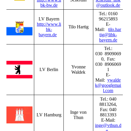
bk-bw.de
@outlook.de
Tel.: 0160
LV Bayern
96215893
http://www.li
E-
Tilo Hartig
bk-
Mail:
tilo.har
bayern.de
tig@libk-
bayern.de
Tel.:
030 8909069
0, Fax:
030 8906069
Yvonne
LV Berlin
1
Waldek
E-
Mail:
ywalde
k@googlemai
l.com
Tel.: 040
8813264,
Fax: 040
Inge von
LV Hamburg
8813393
Thun
E-Mail:
inge@vthun.d
e