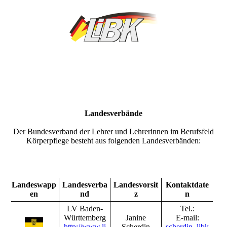
Landes­verbände
Der Bundesverband der Lehrer und Lehrerinnen im Berufsfeld
Körperpflege besteht aus folgenden Landesverbänden:
Landeswapp
Landesverba
Landesvorsit
Kontaktdate
en
nd
z
n
LV Baden-
Tel.:
Württemberg
Janine
E-mail:
http://www.li
Scherdin
scherdin_libk