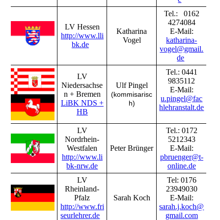
Tel.: 0162
4274084
LV Hessen
Katharina
E-Mail:
http://www.lli
Vogel
katharina-
bk.de
vogel@gmail.
de
Tel.: 0441
LV
9835112
Niedersachse
Ulf Pingel
E-Mail:
n + Bremen
(kommisarisc
u.pingel@fac
LiBK NDS +
h)
hlehranstalt.de
HB
LV
Tel.: 0172
Nordrhein-
5212343
Westfalen
Peter Brünger
E-Mail:
http://www.li
pbruenger@t-
bk-nrw.de
online.de
LV
Tel: 0176
Rheinland-
23949030
Pfalz
Sarah Koch
E-Mail:
http://www.fri
sarah.j.koch@
seurlehrer.de
gmail.com