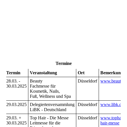
Termine
Termin
Veranstaltung
Ort
Bemerkung/
28.03. -
Beauty
Düsseldorf
www.beauty.d
30.03.2025
Fachmesse für
Kosmetik, Nails,
Fuß, Wellness und Spa
29.03.2025
Delegiertenversammlung
Düsseldorf
www.libk.de
LiBK - Deutschland
29.03. +
Top Hair - Die Messe
Düsseldorf
www.tophair.d
30.03.2025
Leitmesse für die
hair-messe