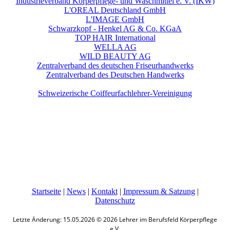
Industrieverband Körperpflege- und Waschmittel e. V. (IKW)
L'OREAL Deutschland GmbH
L'IMAGE GmbH
Schwarzkopf - Henkel AG & Co. KGaA
TOP HAIR International
WELLA AG
WILD BEAUTY AG
Zentralverband des deutschen Friseurhandwerks
Zentralverband des Deutschen Handwerks
Schweizerische Coiffeurfachlehrer-Vereinigung
Startseite
|
News
|
Kontakt
|
Impressum & Satzung
|
Datenschutz
Letzte Änderung: 15.05.2026 © 2026 Lehrer im Berufsfeld Körperpflege
e.V.