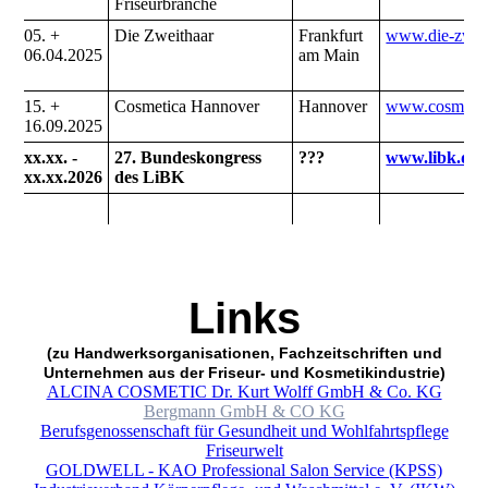
Friseurbranche
05. +
Die Zweithaar
Frankfurt
www.die-zweit
06.04.2025
am Main
15. +
Cosmetica Hannover
Hannover
www.cosmetic
16.09.2025
xx.xx. -
27. Bundeskongress
???
www.libk.de
xx.xx.2026
des LiBK
Lin
ks
(zu Handwerksorganisationen, Fachzeitschriften und
Unternehmen aus der Friseur- und Kosmetikindustrie)
ALCINA COSMETIC Dr. Kurt Wolff GmbH & Co. KG
Bergmann GmbH & CO KG
Berufsgenossenschaft für Gesundheit und Wohlfahrtspflege
Friseurwelt
GOLDWELL - KAO Professional Salon Service (KPSS)